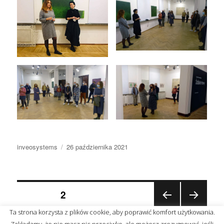
Autor
Data
inveosystems
26 października 2021
publikacji
Nawigacja
STRONA
2
POP
NAST
Ta strona korzysta z plików cookie, aby poprawić komfort użytkowania.
po
RZE
ĘPN