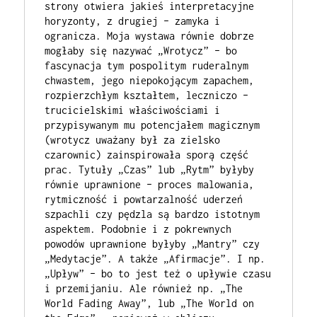
strony otwiera jakieś interpretacyjne 
horyzonty, z drugiej – zamyka i 
ogranicza. Moja wystawa równie dobrze 
mogłaby się nazywać „Wrotycz” – bo 
fascynacja tym pospolitym ruderalnym 
chwastem, jego niepokojącym zapachem, 
rozpierzchłym kształtem, leczniczo – 
trucicielskimi właściwościami i 
przypisywanym mu potencjałem magicznym 
(wrotycz uważany był za zielsko 
czarownic) zainspirowała sporą część 
prac. Tytuły „Czas” lub „Rytm” byłyby 
równie uprawnione – proces malowania, 
rytmiczność i powtarzalność uderzeń 
szpachli czy pędzla są bardzo istotnym 
aspektem. Podobnie i z pokrewnych 
powodów uprawnione byłyby „Mantry” czy 
„Medytacje”. A także „Afirmacje”. I np. 
„Upływ” – bo to jest też o upływie czasu 
i przemijaniu. Ale również np. „The 
World Fading Away”, lub „The World on 