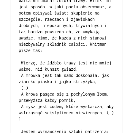
Walta Whitmana: Źdźbła trawy. Bliski mi 
jest sposób, w jaki poeta obserwował, a 
potem opisywał świat: skupienie na 
szczególe, rzeczach i zjawiskach 
drobnych, niepozornych, trywialnych i 
tak bardzo powszednich, że umykają 
uwadze, mimo, że każda z nich stanowi 
niezbywalny składnik całości. Whitman 
pisze tak: 
 Wierzę, że źdźbło trawy jest nie mniej 
ważne, niż kunszt gwiazd,
 A mrówka jest tak samo doskonała, jak 
ziarnko piasku i jajko strzyżyka,
 (…)
 A krowa pasąca się z pochylonym łbem, 
przewyższa każdy pomnik,
 A mysz jest cudem, które wystarcza, aby 
wstrząsnąć sekstylionem niewiernych, (…) 
1
 Jestem wyznawczynią sztuki patrzenia: 