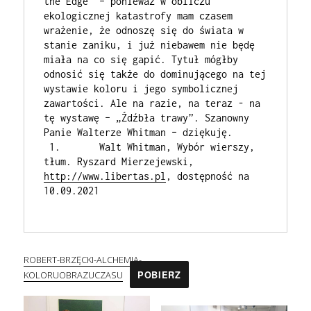
the Edge” – ponieważ w obliczu 
ekologicznej katastrofy mam czasem 
wrażenie, że odnoszę się do świata w 
stanie zaniku, i już niebawem nie będę 
miała na co się gapić. Tytuł mógłby 
odnosić się także do dominującego na tej 
wystawie koloru i jego symbolicznej 
zawartości. Ale na razie, na teraz - na 
tę wystawę – „Źdźbła trawy”. Szanowny 
Panie Walterze Whitman – dziękuję. 
 1.       Walt Whitman, Wybór wierszy, 
tłum. Ryszard Mierzejewski, 
http://www.libertas.pl
, dostępność na 
10.09.2021
ROBERT-BRZĘCKI-ALCHEMIA-
KOLORUOBRAZUCZASU
POBIERZ