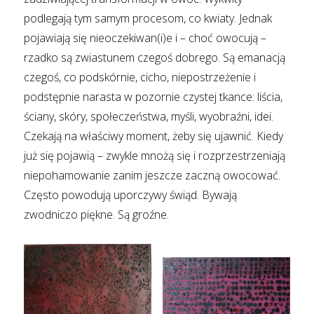
podlegają tym samym procesom, co kwiaty. Jednak
pojawiają się nieoczekiwan(i)e i – choć owocują –
rzadko są zwiastunem czegoś dobrego. Są emanacją
czegoś, co podskórnie, cicho, niepostrzeżenie i
podstępnie narasta w pozornie czystej tkance: liścia,
ściany, skóry, społeczeństwa, myśli, wyobraźni, idei.
Czekają na właściwy moment, żeby się ujawnić. Kiedy
już się pojawią – zwykle mnożą się i rozprzestrzeniają
niepohamowanie zanim jeszcze zaczną owocować.
Często powodują uporczywy świąd. Bywają
zwodniczo piękne. Są groźne.